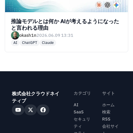
推論モデルとは何か AIが考えるようになった
と言われる理由
okash1n
2026.06.09 13:31
AI
ChatGPT
Claude
株式会社クラウドネイ
カテゴリ
サイト
ティブ
AI
ホーム
SaaS
検索
セキュリ
RSS
ティ
会社サイ