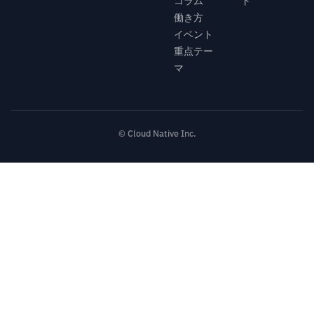
コラム
ト
働き方
イベント
重点テー
マ
© Cloud Native Inc.