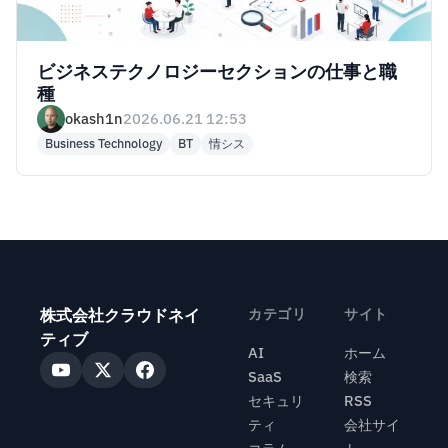
ビジネステクノロジーセクションの仕事と職
種
okash1n
2026.06.21 12:53
Business Technology
BT
情シス
株式会社クラウドネイ
カテゴリ
サイト
ティブ
AI
ホーム
SaaS
検索
セキュリ
RSS
ティ
会社サイ