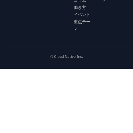
コラム
ト
働き方
イベント
重点テー
マ
© Cloud Native Inc.