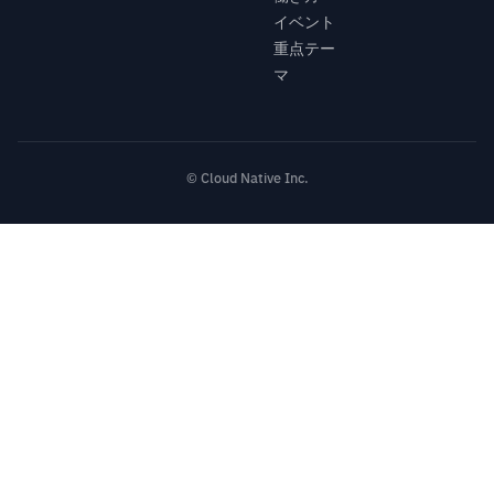
イベント
重点テー
マ
© Cloud Native Inc.