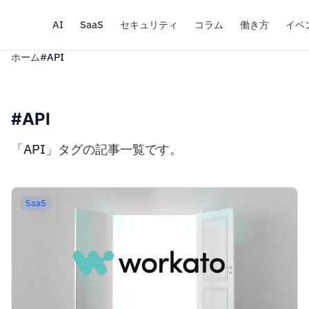
AI
SaaS
セキュリティ
コラム
働き方
イベ
ホーム
#API
#API
「API」タグの記事一覧です。
SaaS