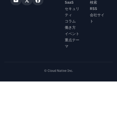
SaaS
検索
セキュリ
RSS
ティ
会社サイ
コラム
ト
働き方
イベント
重点テー
マ
© Cloud Native Inc.