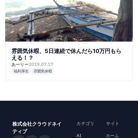
雰囲気休暇、5日連続で休んだら10万円もら
える！？
あーりー
2019.07.17
福利厚生
雰囲気休暇
株式会社クラウドネイ
カテゴリ
サイト
ティブ
AI
ホーム