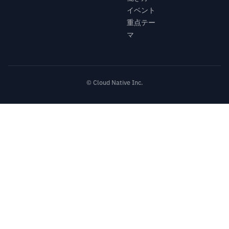
イベント
重点テー
マ
© Cloud Native Inc.