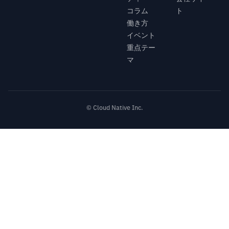
コラム
ト
働き方
イベント
重点テー
マ
© Cloud Native Inc.