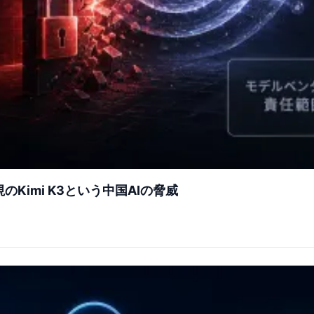
視のKimi K3という中国AIの脅威