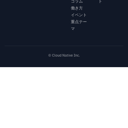
コラム
ト
働き方
イベント
重点テー
マ
© Cloud Native Inc.