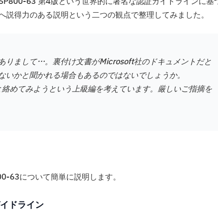
SP800-63 第4版という世界的に著名な認証ガイドラインに基
層へ説得力のある説明という二つの観点で整理してみました。
まして…。裏付け文書がMicrosoft社のドキュメントだと
ないかと聞かれる場合もあるのではないでしょうか。
-63と絡めてみようという上級編を考えています。厳しいご指摘を
00-63について簡単に説明します。
イドライン