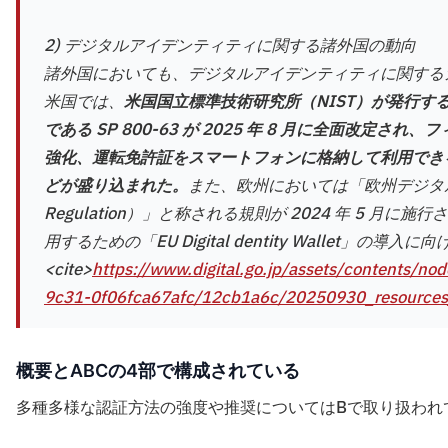
2) デジタルアイデンティティに関する諸外国の動向
諸外国においても、デジタルアイデンティティに関する
米国では、
米国国立標準技術研究所（NIST）が発行
である SP 800-63 が 2025 年 8 月に全面改
強化、運転免許証をスマートフォンに格納して利用でき
どが盛り込まれた。
また、欧州においては「欧州デジタルアイデンテ
Regulation）」と称される規則が 2024 年 5
用するための「EU Digital dentity Wallet」
<cite>
https://www.digital.go.jp/assets/contents/n
9c31-0f06fca67afc/12cb1a6c/20250930_resources_st
概要とABCの4部で構成されている
多種多様な認証方法の強度や推奨についてはBで取り扱われ