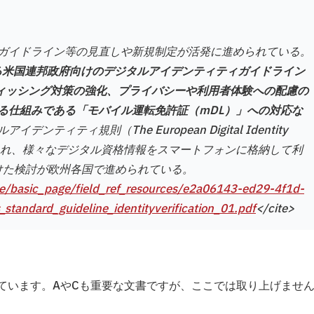
ガイドライン等の見直しや新規制定が活発に進められている。
する米国連邦政府向けのデジタルアイデンティティガイドライン
定され、フィッシング対策の強化、プライバシーや利用者体験への配慮の
る仕組みである「モバイル運転免許証（mDL）」への対応な
ィティ規則（The European Digital Identity
 月に施行され、様々なデジタル資格情報をスマートフォンに格納して利
の導入に向けた検討が欧州各国で進められている。
ode/basic_page/field_ref_resources/e2a06143-ed29-4f1d-
andard_guideline_identityverification_01.pdf
</cite>
ています。AやCも重要な文書ですが、ここでは取り上げませ