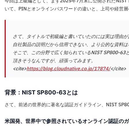
今回は上級編として、まず2025年7月末に公開されたNIST 
いて、PINとオンラインパスワードの違いと、上司や経営
さて、タイトルで初級編と書いていたのには実は理由があり
自社製品の説明だから信用できない、より公的な資料は
そこで、この分野で広く知られているNIST SP800
頂きそうなんですが、頑張ってみます。
<cite>
https://blog.cloudnative.co.jp/17874/
</cite>
背景：NIST SP800-63とは
さて、前述の世界的に著名な認証ガイドライン、NIST SP8
米国発、世界中で参照されているオンライン認証のガ