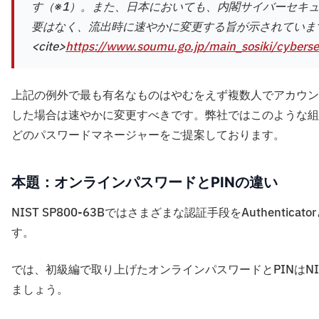
す（※1）。また、日本においても、内閣サイバーセキュ
要はなく、流出時に速やかに変更する旨が示されていま
<cite>
https://www.soumu.go.jp/main_sosiki/cyberse
上記の例外で最も有名なものはやむをえず複数人でアカウン
した場合は速やかに変更すべきです。弊社ではこのような組
どのパスワードマネージャーをご提案しております。
本題：オンラインパスワードとPINの違い
NIST SP800-63Bではさまざまな認証手段をAuthen
す。
では、初級編で取り上げたオンラインパスワードとPINはNIS
ましょう。