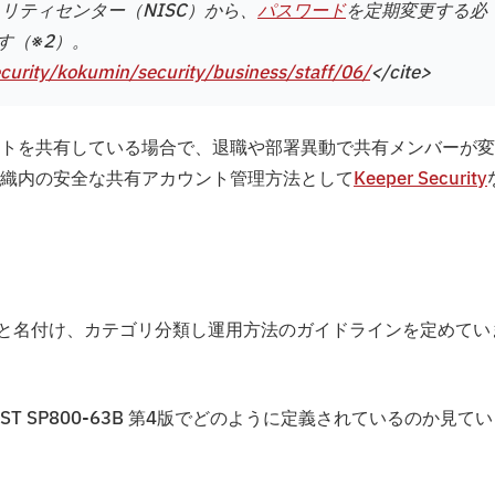
リティセンター（NISC）から、
パスワード
を定期変更する必
す（※2）。
curity/kokumin/security/business/staff/06/
</cite>
トを共有している場合で、退職や部署異動で共有メンバーが変
織内の安全な共有アカウント管理方法として
Keeper Security
ticatorと名付け、カテゴリ分類し運用方法のガイドラインを定めてい
T SP800-63B 第4版でどのように定義されているのか見て