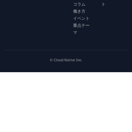
コラム
ト
働き方
イベント
重点テー
マ
© Cloud Native Inc.