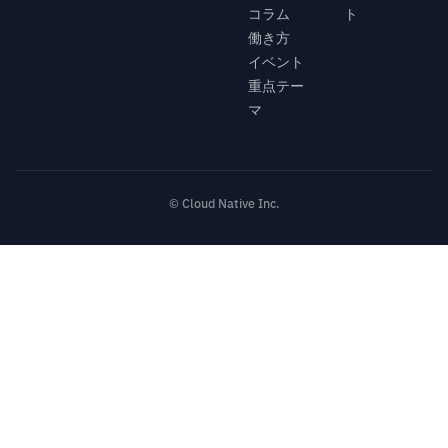
コラム
ト
働き方
イベント
重点テー
マ
© Cloud Native Inc.