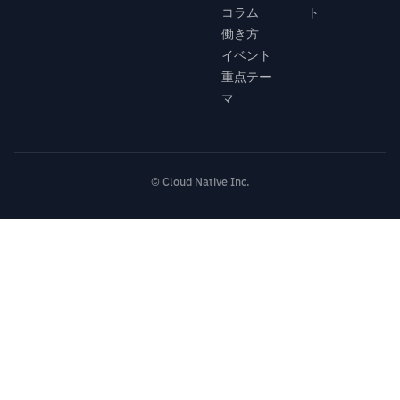
コラム
ト
働き方
イベント
重点テー
マ
© Cloud Native Inc.