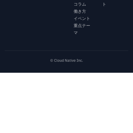
コラム
ト
働き方
イベント
重点テー
マ
© Cloud Native Inc.