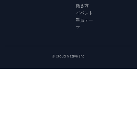
働き方
イベント
重点テー
マ
© Cloud Native Inc.