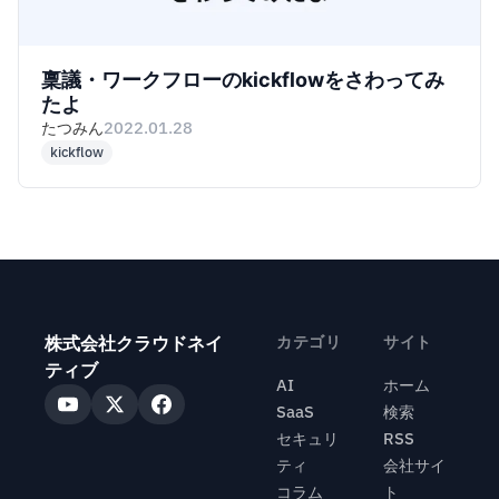
稟議・ワークフローのkickflowをさわってみ
たよ
たつみん
2022.01.28
kickflow
株式会社クラウドネイ
カテゴリ
サイト
ティブ
AI
ホーム
SaaS
検索
セキュリ
RSS
ティ
会社サイ
コラム
ト