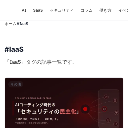
AI
SaaS
セキュリティ
コラム
働き方
イベ
ホーム
#IaaS
#IaaS
「IaaS」タグの記事一覧です。
その他