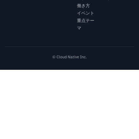
働き方
イベント
重点テー
マ
© Cloud Native Inc.