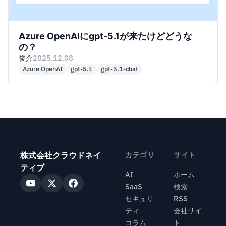
Azure OpenAIにgpt-5.1が来たけどどうな
の？
俊介
2025.12.08
Azure OpenAI
gpt-5.1
gpt-5.1-chat
株式会社クラウドネイ
カテゴリ
サイト
ティブ
AI
ホーム
SaaS
検索
セキュリ
RSS
ティ
会社サイ
コラム
ト