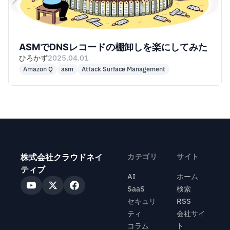
ASMでDNSレコードの棚卸しを楽にしてみた
ひろかず
2025.04.01
Amazon Q
asm
Attack Surface Management
株式会社クラウドネイ
カテゴリ
サイト
ティブ
AI
ホーム
SaaS
検索
セキュリ
RSS
ティ
会社サイ
コラム
ト