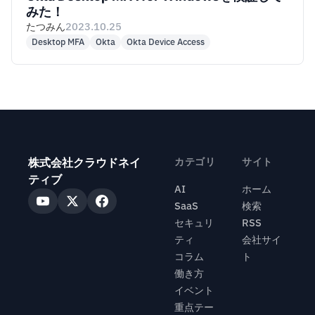
みた！
たつみん
2023.10.25
Desktop MFA
Okta
Okta Device Access
株式会社クラウドネイ
カテゴリ
サイト
ティブ
AI
ホーム
SaaS
検索
セキュリ
RSS
ティ
会社サイ
コラム
ト
働き方
イベント
重点テー