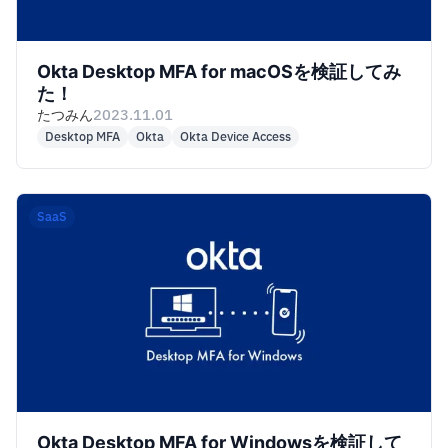
Okta Desktop MFA for macOSを検証してみ
た！
たつみん
2023.11.01
Desktop MFA
Okta
Okta Device Access
SaaS
Okta Desktop MFA for Windowsを検証して