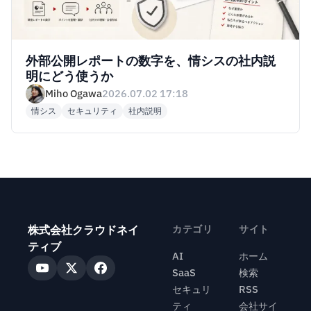
外部公開レポートの数字を、情シスの社内説
明にどう使うか
Miho Ogawa
2026.07.02 17:18
情シス
セキュリティ
社内説明
株式会社クラウドネイ
カテゴリ
サイト
ティブ
AI
ホーム
SaaS
検索
セキュリ
RSS
ティ
会社サイ