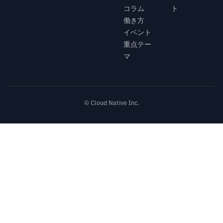
コラム
ト
働き方
イベント
重点テー
マ
© Cloud Native Inc.