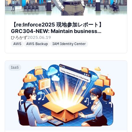
【re:Inforce2025 現地参加レポート】
GRC304-NEW: Maintain business
continuity using AWS Backup and Multi-
ひろかず
2025.06.19
party approval
AWS
AWS Backup
IAM Identity Center
IaaS