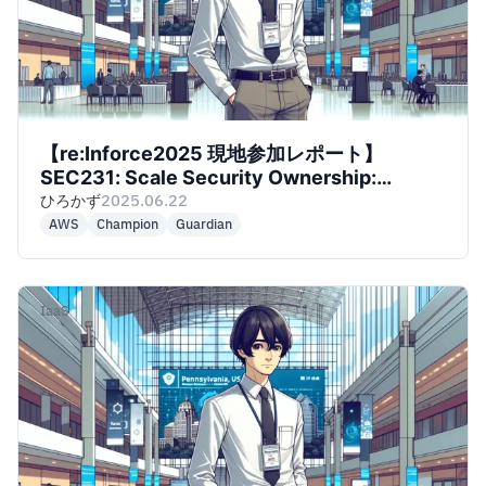
【re:Inforce2025 現地参加レポート】
SEC231: Scale Security Ownership:
Building Your Security Champions
ひろかず
2025.06.22
Program
AWS
Champion
Guardian
IaaS