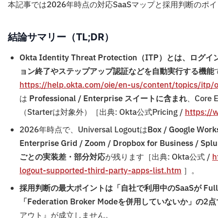
本記事では2026年時点の対応SaaSマップと採用判断のポ
結論サマリー（TL;DR）
Okta Identity Threat Protection（I
ョン終了やステップアップ認証などを自動実行する機能
https://help.okta.com/oie/en-us/content/topics/itp/
は
Professional / Enterprise スイートに含まれ
、Core 
（Starterは対象外）［出典: Okta公式Pricing /
https://
2026年時点で、Universal Logoutは
Box / Google Wor
Enterprise Grid / Zoom / Dropbox for Business / Spl
ごとの実装差・部分対応
が残ります［出典: Okta公式 /
h
logout-supported-third-party-apps-list.htm
］。
採用判断の最大ポイントは「自社で利用中のSaaSが Full 
「Federation Broker Modeを併用していないか」の2
アウト』が成立しません。