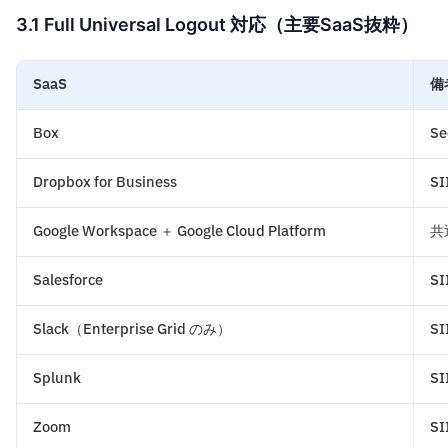
3.1 Full Universal Logout 対応（主要SaaS抜粋）
SaaS
備
Box
Se
Dropbox for Business
S
Google Workspace ＋ Google Cloud Platform
共
Salesforce
SI
Slack（Enterprise Grid のみ）
SI
Splunk
S
Zoom
S