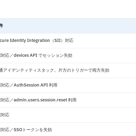
考
cure Identity Integration（SII）対応
II対応／devices API でセッション失効
通アイデンティティスタック。片方のトリガーで両方失効
I対応／AuthSession API 利用
I対応／admin.users.session.reset 利用
II対応
II対応／SSOトークンを失効