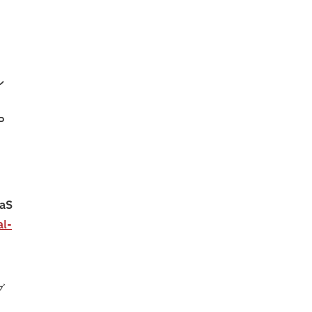
シ
P
aS
al-
グ