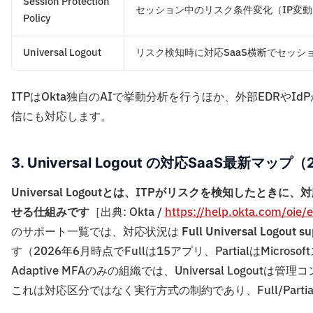
Session Protection
セッション中のリスク条件変化（IP変
Policy
Universal Logout
リスク検知時に対応SaaS横断でセッシ
ITPはOkta独自のAIで挙動分析を行うほか、外部EDRやIdPからのリ
信にも対応します。
3. Universal Logout の対応SaaS最新マップ
Universal Logoutとは、ITPがリスクを検知したと
せる仕組みです
［出典: Okta /
https://help.okta.com/oie/
のサポート一覧では、対応状況は
Full Universal Logout s
す（2026年6月時点でFullは15アプリ、PartialはMic
Adaptive MFAのみの組織では、Universal Log
これは対応区分ではなく実行方式の制約であり、Full/Part