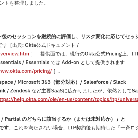
イントを整理しました。
TP）とは、ログイン後のセッションを継続的に評価し、リスク変化に応じてセッ
です［出典: Okta公式ドキュメント /
overview.htm
］。提供面では、現行のOkta公式Pricing上、IT
Essentials / Essentials では Add-on として提供されます
www.okta.com/pricing/
］。
kspace / Microsoft 365（部分対応）/ Salesforce / Slack
unk / Zendesk
など主要SaaSに広がりましたが、依然として
Sa
ttps://help.okta.com/oie/en-us/content/topics/itp/univers
/ Partial のどちらに該当するか（または未対応か）」と
点です
。これを満たさない場合、ITP契約後も期待した『一斉ロ