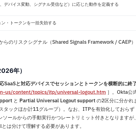
動、デバイス変動、シグナル受信など）に応じた動作を定義する
ョン・トークンを一括失効する
スクシグナル（Shared Signals Framework / CAEP
（2026年）
きに、対応SaaSと対応デバイスでセッションとトークンを横断的に終
en-us/content/topics/itp/universal-logout.htm
］。Okta公
upport
と
Partial Universal Logout support
の2区分に分かれ
rosoftスタックほか計11グループ）。なお、ITPを有効化しておらず
outは管理コンソールからの手動実行かつレートリミット付きとなりますが
ialとは分けて理解する必要があります。