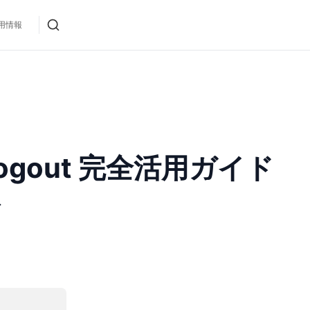
用情報
sal Logout 完全活用ガイド
ト