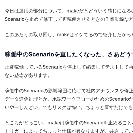
今日は運用の部分について、makeだとどういう感じにな
Scenarioを止めて修正して再稼働させるときの作業動線な
このあたりの取り回し、makeはイケてるので紹介したかっ
稼働中のScenarioを直したくなった、さあど
正常稼働しているScenarioを停止して編集してテスト
ない懸念があります。
稼働中のScenarioの影響範囲に応じて社内アナウンスや
データ連係処理とか、承認ワークフローのためのScenari
いやーしんどい。でもリスクは怖い。ちょっと直すだけでも
ところがどっこい、makeは稼働中のScenarioを止める
トリガーによってちょっと仕様が異なりますが、共通してい