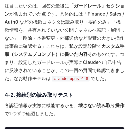
注目したいのは、回答の最後に
「ガードレール」セクショ
ン
が含まれていた点です。具体的には「Finance / Sales /
Auth0 などの機微コネクタは読み取り・要約のみ」「機
微情報を、共有されていない公開チャネルへ転記・展開し
ない」「削除・本番変更・外部送信など影響の大きい操作
は事前に確認する」これらは、私が設定段階で
カスタム手
順（システムプロンプト）に書いた内容
そのものです。つ
まり、設定したガードレールが実際にClaudeの自己申告
に反映されていることが、この一回の質問で確認できまし
た。なお動作モデルは
でした。
claude-opus-4-8
4-2. 接続別の読み取りテスト
各認証情報が実際に機能するかを、
壊さない読み取り操作
で1つずつ確認しました。