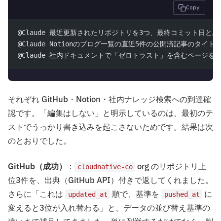
Copy
@Claude 最近更新されたリポジトリを3つ、最終コミット日と
@Claude Notionのブログ一覧の直近5件の公開済記事のタ
@Claude 社内ドキュメントで「ゼロトラスト」を含むページを
それぞれ GitHub・Notion・社内ナレッジ検索への到達確
認です。「編集はしない」と明示しているのは、最初のテ
ストでうっかり書き込みを起こさないためです。結果は次
のとおりでした。
GitHub（成功）
：
org のリポジトリ上
cloudnative-co
位3件を、出典（GitHub API）付きで返してくれました。
さらに「これは
順で、基準を
に
updated_at
pushed_at
変えると3位が入れ替わる」と、データの並び替え基準の