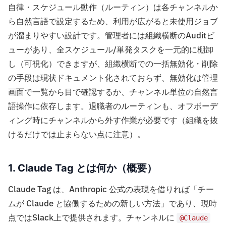
自律・スケジュール動作（ルーティン）は各チャンネルか
ら自然言語で設定するため、利用が広がると未使用ジョブ
が溜まりやすい設計です。管理者には組織横断のAuditビ
ューがあり、全スケジュール/単発タスクを一元的に棚卸
し（可視化）できますが、組織横断での一括無効化・削除
の手段は現状ドキュメント化されておらず、無効化は管理
画面で一覧から目で確認するか、チャンネル単位の自然言
語操作に依存します。退職者のルーティンも、オフボーデ
ィング時にチャンネルから外す作業が必要です（組織を抜
けるだけでは止まらない点に注意）。
1. Claude Tag とは何か（概要）
Claude Tag は、Anthropic 公式の表現を借りれば「チー
ムが Claude と協働するための新しい方法」であり、現時
点ではSlack上で提供されます。チャンネルに
@Claude