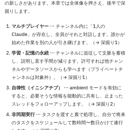
の新しさがあります。本章では全体像を押さえ、後半で深
掘りします。
マルチプレイヤー
… チャンネル内に「1人の
Claude」が存在し、全員がそれと対話します。誰かが
始めた作業を別の人が引き継げます。（→ 深掘り1）
学習・記憶の永続
… チャンネルに追従して文脈を蓄積
し、説明し直す手間が減ります。許可すれば他チャン
ネルやデータソースからも学べます（プライベートチ
ャンネルは対象外）。（→ 深掘り1）
自律性（イニシアチブ）
… ambient モードを有効に
すると、必要そうな情報を能動的に共有し、止まった
スレッドをフォローアップします。（→ 深掘り2）
非同期実行
… タスクを渡すと裏で処理し、自分で将来
のタスクをスケジュールして数時間〜数日かけて遂行