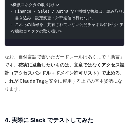
<機微コネクタの取り扱い>
- Finance / Sales / Auth0 など機微な接続は、読み取り
  書き込み・設定変更・外部送信は行わない。
- これらの情報を、共有されていない公開チャネルに転記・要約
</機微コネクタの取り扱い>
なお、自然言語で書いたガードレールはあくまで「助言」
です。
確実に遮断したいものは、文章ではなくアクセス設
計（アクセスバンドル＋ドメイン許可リスト）で止める、
これが Claude Tagを安全に運用する上での基本姿勢にな
ります。
4. 実際に Slack でテストしてみた