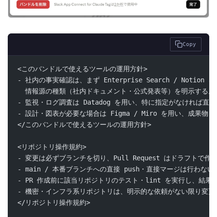
Copy
<このバンドルで使えるツールの運用方針>
- 社内の事実確認は、まず Enterprise Search / Noti
  情報源の種類（社内ドキュメント・公式発表等）を明示する。
- 監視・ログ調査は Datadog を用い、特に指定がなければ直
- 設計・図表が必要な場合は Figma / Miro を用い、成果
</このバンドルで使えるツールの運用方針>
<リポジトリ操作規約>
- 変更は必ずブランチを切り、Pull Request はドラフト
- main / 本番ブランチへの直接 push・直接マージは行わない
- PR 作成前に該当リポジトリのテスト・lint を実行し、結果
- 機密・インフラ系リポジトリは、明示的な依頼がない限り変更
</リポジトリ操作規約>