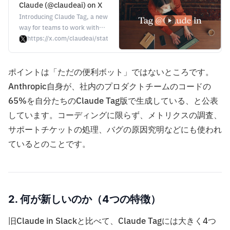
Claude (@claudeai) on X
Introducing Claude Tag, a new
way for teams to work with
Claude. In Slack, Claude joins
https://x.com/claudeai/status/2069468693017268244?s=20
as a team member with
access to the channels and
ポイントは「ただの便利ボット」ではないところです。
tools you choose. Tag Claude
in and delegate tasks to it
Anthropic自身が、社内のプロダクトチームのコードの
while you focus on other work.
65%を自分たちのClaude Tag版で生成している、と公表
しています。コーディングに限らず、メトリクスの調査、
サポートチケットの処理、バグの原因究明などにも使われ
ているとのことです。
2. 何が新しいのか（4つの特徴）
旧Claude in Slackと比べて、Claude Tagには大きく4つ